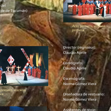
ris
 del
able de Tucumán)
Acto primero, escena
primera
Director (régisseur):
Claudio Aprile
Coreógrafo:
Claudio Aprile
Escenógrafa:
Norma Gómez Viera
 primero, escena
era
Diseñadora de vestuario:
Norma Gómez Viera
Asistentes de régie: