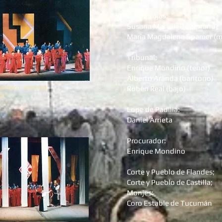
Dos monjas:
Susana Martorell (soprano)
María Magdalena Spamer (m
Tribunal:
Enrique Mondino (tenor)
Alberto Aranda (barítono)
primero, escena
Rubén Real (bajo)
ra
Lope de Padilla:
Daniel Arrieta
Procurador:
Enrique Mondino
Corte y Pueblo de Flandes;
Corte y Pueblo de Castilla;
Monjes:
Coro Estable de Tucumán