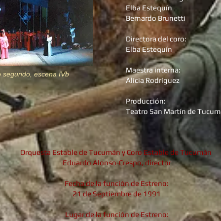
Elba Estequín
Bernardo Brunetti
Directora del coro:
Elba Estequín
Maestra interna:
o segundo, escena IVb
Alicia Rodríguez
Producción:
Teatro San Martín de Tucu
Orquesta Estable de Tucumán y Coro Estable de Tucumán
Eduardo Alonso-Crespo
, director
Fecha de la función de Estreno:
21 de Septiembre de 1991
Lugar de la función de Estreno: