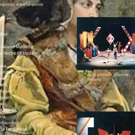
egundo, escena quinta
llet
l Nuevo Mundo y
 la noche de boda:
usa,
ginato,
Acto primero, escena
ar,
tercera
elli,
íguez,
gaard,
sci,
Martínez,
ria,
ntacone,
cía Femández,