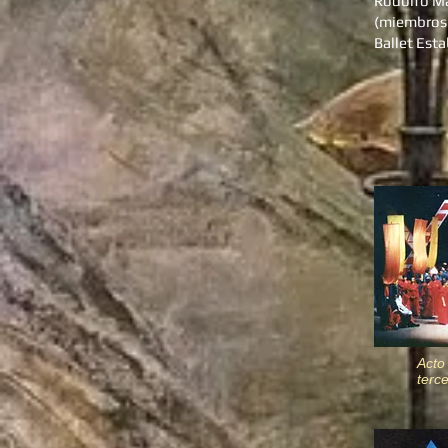
Rodolfo Ma
(miembros
Ballet Est
Acto
terc