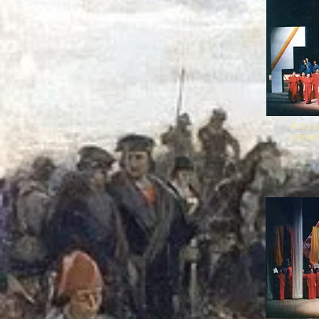
Acto 
prime