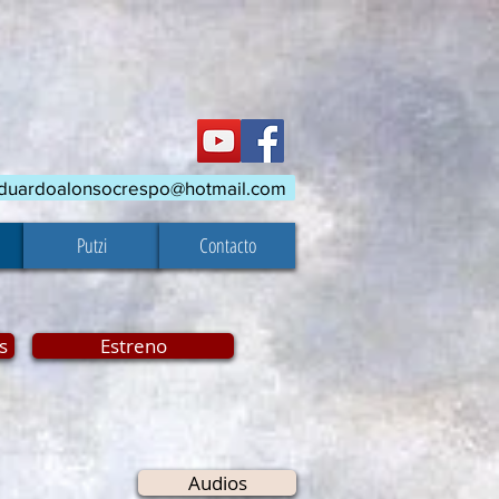
duardoalonsocrespo@hotmail.com
Putzi
Contacto
s
Estreno
Audios