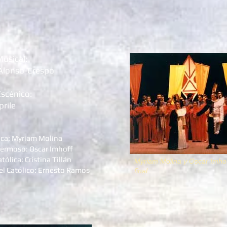
Musical:
Alonso-Crespo
Escénico:
prile
loca: Myriam Molina
 Hermoso: Oscar Imhoff
atólica: Cristina Tillán
Myriam Molina y Oscar Imhof
el Católico: Ernesto Ramos
final