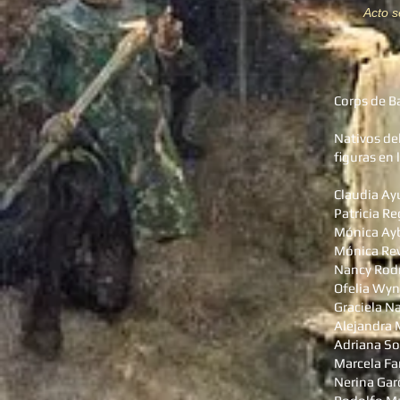
Acto s
Corps de Ba
Nativos de
figuras en
Claudia Ay
Patricia Re
Mónica Ayb
Mónica Rev
Nancy Rodr
Ofelia Wyn
Graciela Na
Alejandra 
Adriana So
Marcela Fa
Nerina Gar