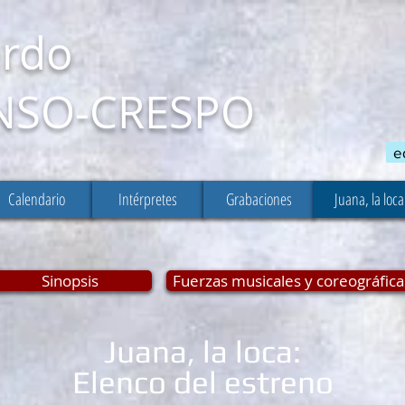
rdo
NSO-CRESPO
e
Calendario
Intérpretes
Grabaciones
Juana, la loca
Sinopsis
Fuerzas musicales y coreográfica
Juana, la loca:
Elenco del estreno